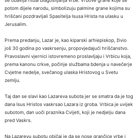
se obavlja ritual blagosiljanja vrbe. Vrbove grane koje se
potom dijele narodu, simbolizuju palmine grane kojima su
hrišćani pozdravljali Spasitelja Isusa Hrista na ulasku u
Jerusalim.
Prema predanju, Lazar je, kao kiparski arhiepiskop, živio
još 30 godina po vaskrsenju, propovjedajući hrišćanstvo.
Pravoslavni vjernici istovremeno proslavljaju i Vrbicu koja,
prema kanonu crkve, počinje službama bdenja u navečerje
Cvjetne nedelje, svečanog ulaska Hristovog u Svetu
zemlju.
Taj dan se slavi kao Lazareva subota jer se smatra da je tog
dana Isus Hristos vaskrsao Lazara iz groba. Vrbica je uvijek
subotom, dan uoči praznika Cvijeti, koji je nedjelju dana
pred Vaskrs.
Na Lazarevu subotu običaj je da se nose grančice vrbe i