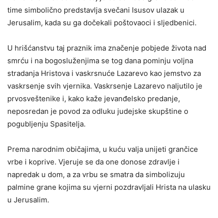
time simbolično predstavlja svečani Isusov ulazak u
Jerusalim, kada su ga dočekali poštovaoci i sljedbenici.
U hrišćanstvu taj praznik ima značenje pobjede života nad
smrću i na bogosluženjima se tog dana pominju voljna
stradanja Hristova i vaskrsnuće Lazarevo kao jemstvo za
vaskrsenje svih vjernika. Vaskrsenje Lazarevo naljutilo je
prvosveštenike i, kako kaže jevanđelsko predanje,
neposredan je povod za odluku judejske skupštine o
pogubljenju Spasitelja.
Prema narodnim običajima, u kuću valja unijeti grančice
vrbe i koprive. Vjeruje se da one donose zdravlje i
napredak u dom, a za vrbu se smatra da simbolizuju
palmine grane kojima su vjerni pozdravljali Hrista na ulasku
u Jerusalim.