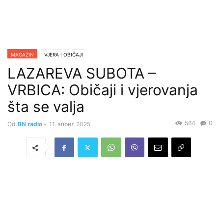
MAGAZIN
VJERA I OBIČAJI
LAZAREVA SUBOTA –
VRBICA: Običaji i vjerovanja
šta se valja
564
0
Od
BN radio
-
11. април 2025.