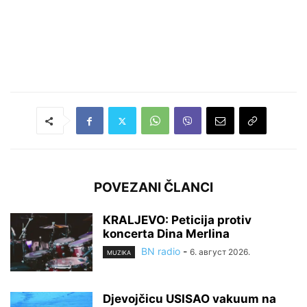
POVEZANI ČLANCI
KRALJEVO: Peticija protiv
koncerta Dina Merlina
BN radio
-
6. август 2026.
MUZIKA
Djevojčicu USISAO vakuum na