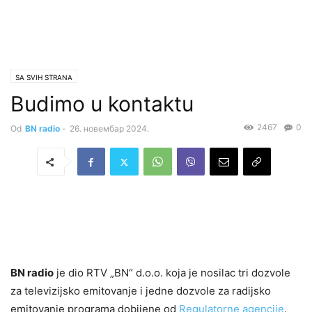
SA SVIH STRANA
Budimo u kontaktu
2467
0
Od
BN radio
-
26. новембар 2024.
BN radio
je dio RTV „BN“ d.o.o. koja je nosilac tri dozvole
za televizijsko emitovanje i jedne dozvole za radijsko
emitovanje programa dobijene od
Regulatorne agencije
.