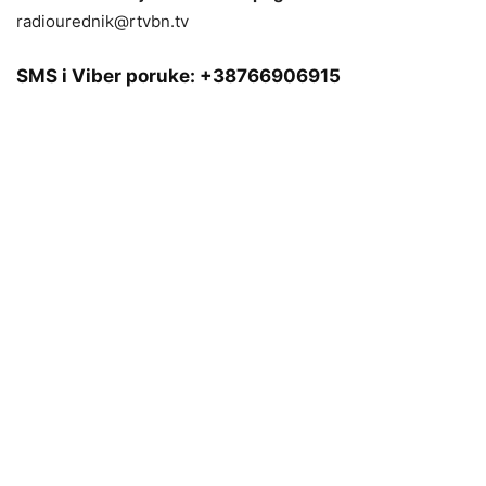
radiourednik@rtvbn.tv
SMS i Viber poruke:
+38766906915