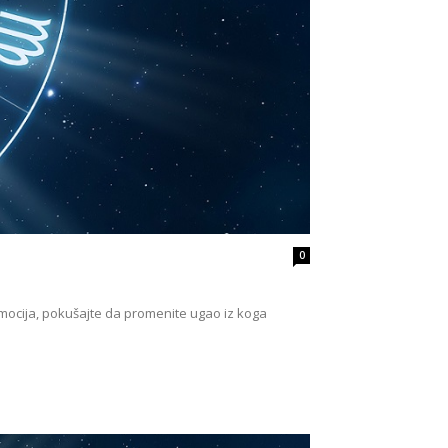
0
emocija, pokušajte da promenite ugao iz koga