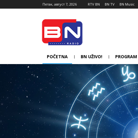
Петак, август 7, 2026
RTV BN
BN TV
BN Music
POČETNA
BN UŽIVO!
PROGRAM