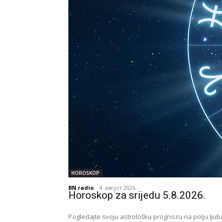
HOROSKOP
BN radio
-
4. август 2026.
Horoskop za srijedu 5.8.2026.
Pogledajte svoju astrološku prognozu na polju lju