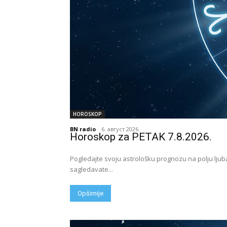
HOROSKOP
BN radio
-
6. август 2026.
Horoskop za PETAK 7.8.2026.
Pogledajte svoju astrološku prognozu na polju ljub
sagledavate...
Opširnije