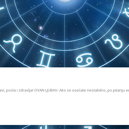
avi, posla i zdravlja! OVAN LJUBAV- Ako se osećate nestabilno, po pitanju 