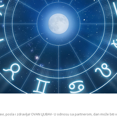
bavi, posla i zdravlja! OVAN LJUBAV- U odnosu sa partnerom, dan može bit