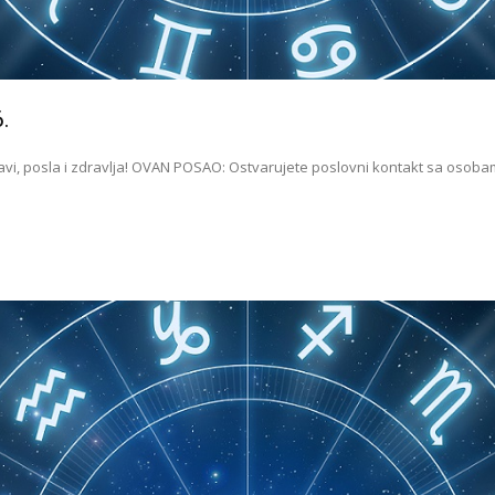
.
bavi, posla i zdravlja! OVAN POSAO: Ostvarujete poslovni kontakt sa osoba