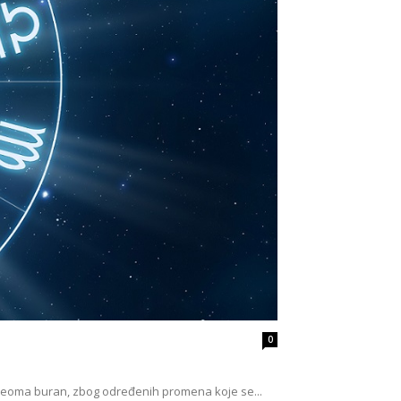
0
i veoma buran, zbog određenih promena koje se...