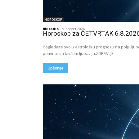
HOROSKOP
BN radio
-
5. август 2026.
Horoskop za ČETVRTAK 6.8.2026
Pogledajte svoju astrološku prognozu na polju lju
pomirite sa bivšom ljubavlju.ZDRAVLJE:...
Opširnije