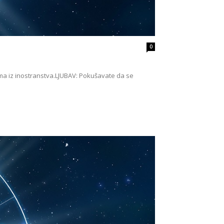
0
ma iz inostranstva.LJUBAV: Pokušavate da se