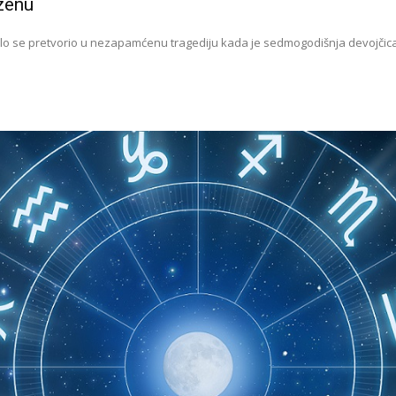
zenu
 se pretvorio u nezapamćenu tragediju kada je sedmogodišnja devojčica i