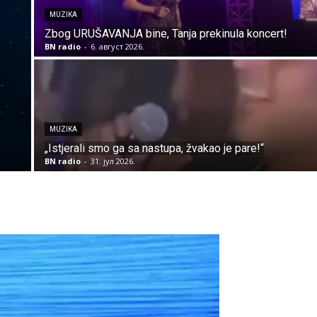
MUZIKA
Zbog URUŠAVANJA bine, Tanja prekinula koncert!
BN radio
-
6. август 2026.
MUZIKA
„Istjerali smo ga sa nastupa, žvakao je pare!“
BN radio
-
31. јул 2026.