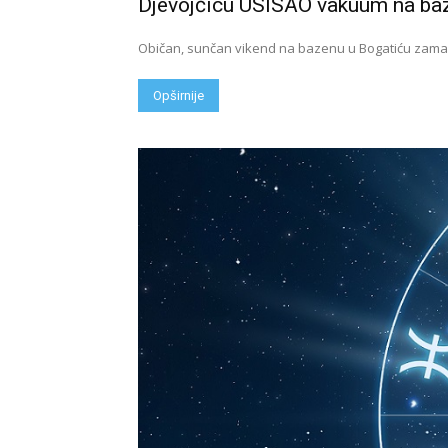
Djevojčicu USISAO vakuum na ba
Običan, sunčan vikend na bazenu u Bogatiću zamalo
Opširnije