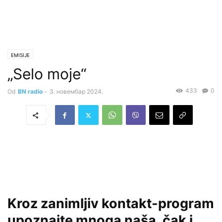
EMISIJE
„Selo moje“
433
0
Od
BN radio
-
3. новембар 2024.
Kroz zanimljiv kontakt-program
upoznajte mnoga naša, čak i