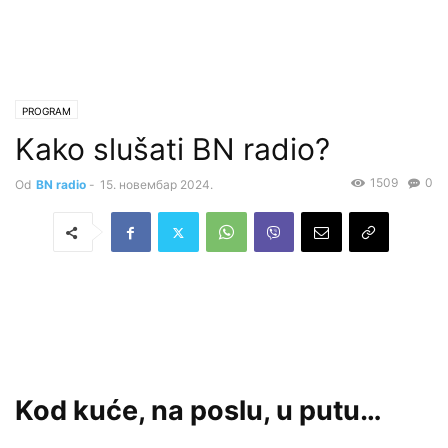
PROGRAM
Kako slušati BN radio?
1509
0
Od
BN radio
-
15. новембар 2024.
Kod kuće, na poslu, u putu…