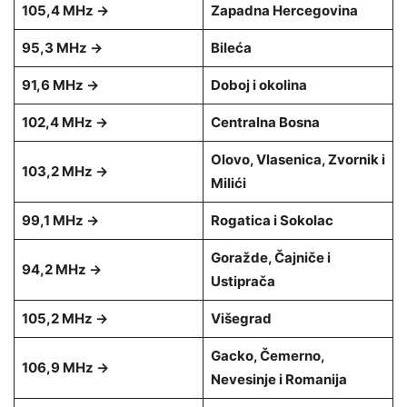
105,4 MHz →
Zapadna Hercegovina
95,3 MHz →
Bileća
91,6 MHz →
Doboj i okolina
102,4 MHz →
Centralna Bosna
Olovo, Vlasenica, Zvornik i
103,2 MHz →
Milići
99,1 MHz →
Rogatica i Sokolac
Goražde, Čajniče i
94,2 MHz →
Ustiprača
105,2 MHz →
Višegrad
Gacko, Čemerno,
106,9 MHz →
Nevesinje i Romanija