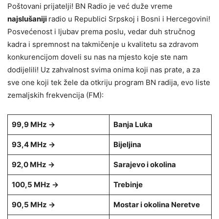
Poštovani prijatelji! BN Radio je već duže vreme
najslušaniji
radio u Republici Srpskoj i Bosni i Hercegovini!
Posvećenost i ljubav prema poslu, vedar duh stručnog
kadra i spremnost na takmičenje u kvalitetu sa zdravom
konkurencijom doveli su nas na mjesto koje ste nam
dodijelili! Uz zahvalnost svima onima koji nas prate, a za
sve one koji tek žele da otkriju program BN radija, evo liste
zemaljskih frekvencija (FM):
99,9 MHz →
Banja Luka
93,4 MHz →
Bijeljina
92,0 MHz →
Sarajevo i okolina
100,5 MHz →
Trebinje
90,5 MHz →
Mostar i okolina Neretve