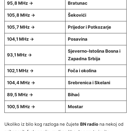
95,8 MHz →
Bratunac
105,8 MHz →
Šekovići
105,7 MHz →
Prijedor i Potkozarje
104,1 MHz →
Posavina
Sjeverno-Istošna Bosna i
93,1 MHz →
Zapadna Srbija
102,1 MHz →
Foča i okolina
104,4 MHz →
Srebrenica i Skelani
89,5 MHz →
Bihać
100,5 MHz
→
Mostar
Ukoliko iz bilo kog razloga ne čujete
BN radio
na nekoj od