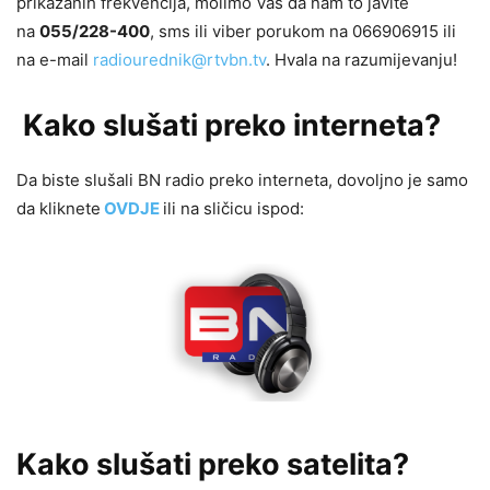
prikazanih frekvencija, molimo Vas da nam to javite
na
055/228-400
, sms ili viber porukom na 066906915 ili
na e-mail
radiourednik@rtvbn.tv
. Hvala na razumijevanju!
Kako slušati preko interneta?
Da biste slušali BN radio preko interneta, dovoljno je samo
da kliknete
OVDJE
ili na sličicu ispod:
Kako slušati preko satelita?