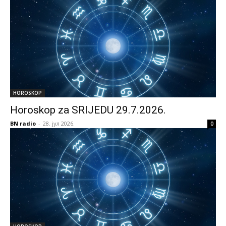
HOROSKOP
Horoskop za SRIJEDU 29.7.2026.
BN radio
-
28. јул 2026.
0