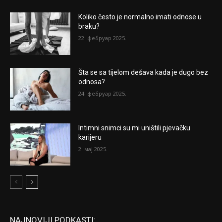
Koliko često je normalno imati odnose u
braku?
22. фебруар 2025.
Šta se sa tijelom dešava kada je dugo bez
odnosa?
24. фебруар 2025.
Intimni snimci su mi uništili pjevačku
karijeru
2. мај 2025.
NAJNOVIJI PODKASTI: