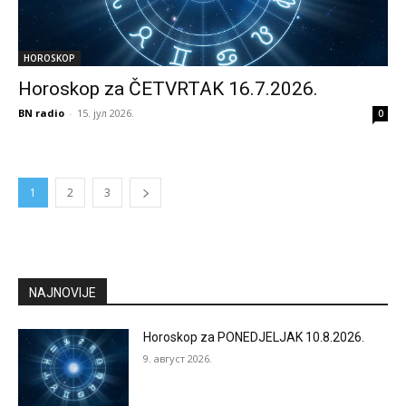
HOROSKOP
Horoskop za ČETVRTAK 16.7.2026.
BN radio
-
15. јул 2026.
0
1
2
3
NAJNOVIJE
Horoskop za PONEDJELJAK 10.8.2026.
9. август 2026.