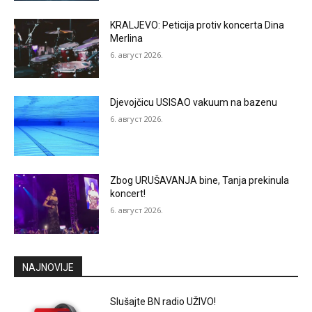
KRALJEVO: Peticija protiv koncerta Dina
Merlina
6. август 2026.
Djevojčicu USISAO vakuum na bazenu
6. август 2026.
Zbog URUŠAVANJA bine, Tanja prekinula
koncert!
6. август 2026.
NAJNOVIJE
Slušajte BN radio UŽIVO!