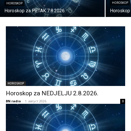
HOROSKOP
HOROSKOP
Horoskop za PETAK 7.8.2026.
Horoskop 
HOROSKOP
Horoskop za NEDJELJU 2.8.2026.
BN radio
-
1. август 2026.
0