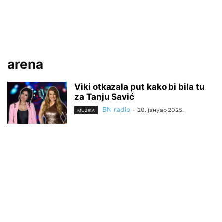
arena
Viki otkazala put kako bi bila tu
za Tanju Savić
BN radio
-
20. јануар 2025.
MUZIKA