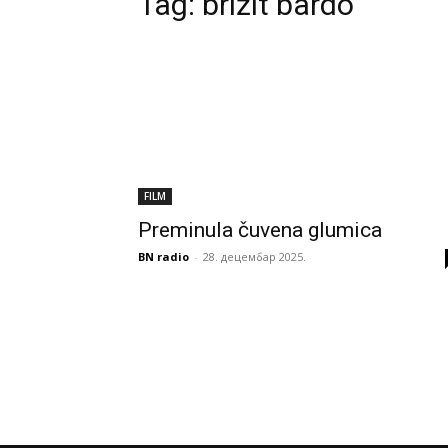
Tag:
brižit bardo
FILM
Preminula čuvena glumica
BN radio
-
28. децембар 2025.