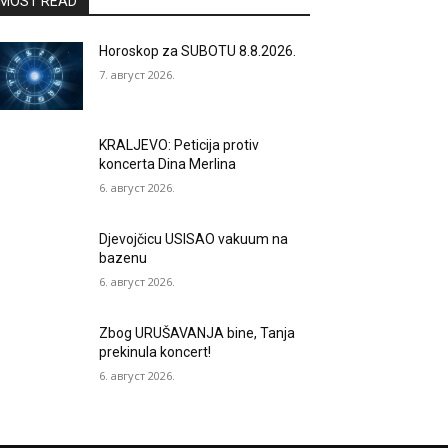
MOST READ
Horoskop za SUBOTU 8.8.2026.
7. август 2026.
KRALJEVO: Peticija protiv
koncerta Dina Merlina
6. август 2026.
Djevojčicu USISAO vakuum na
bazenu
6. август 2026.
Zbog URUŠAVANJA bine, Tanja
prekinula koncert!
6. август 2026.