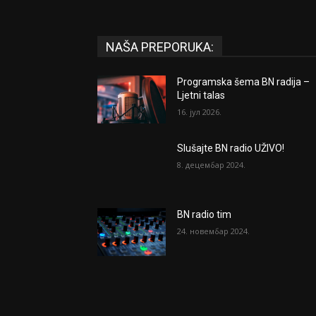
NAŠA PREPORUKA:
Programska šema BN radija –
Ljetni talas
16. јул 2026.
Slušajte BN radio UŽIVO!
8. децембар 2024.
BN radio tim
24. новембар 2024.