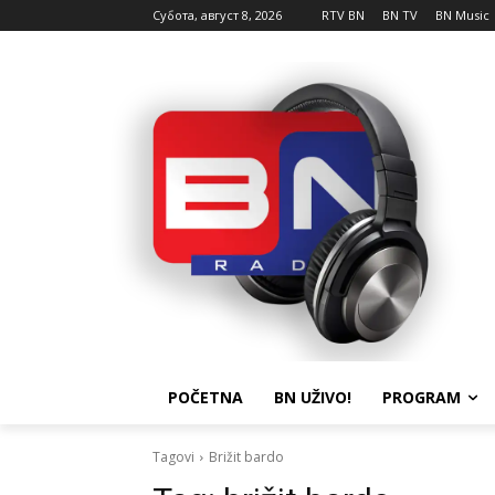
Субота, август 8, 2026
RTV BN
BN TV
BN Music
POČETNA
BN UŽIVO!
PROGRAM
Tagovi
Brižit bardo