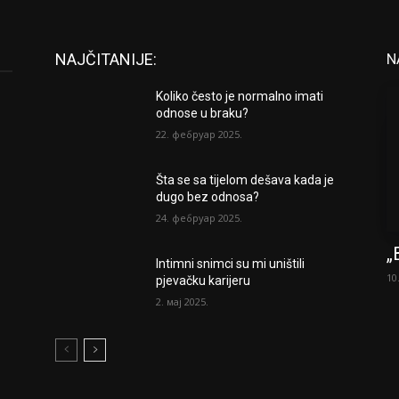
NAJČITANIJE:
N
Koliko često je normalno imati
odnose u braku?
22. фебруар 2025.
Šta se sa tijelom dešava kada je
dugo bez odnosa?
24. фебруар 2025.
„
Intimni snimci su mi uništili
10
pjevačku karijeru
2. мај 2025.