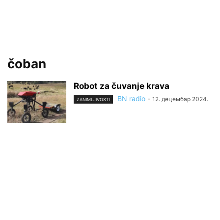
čoban
Robot za čuvanje krava
BN radio
-
12. децембар 2024.
ZANIMLJIVOSTI