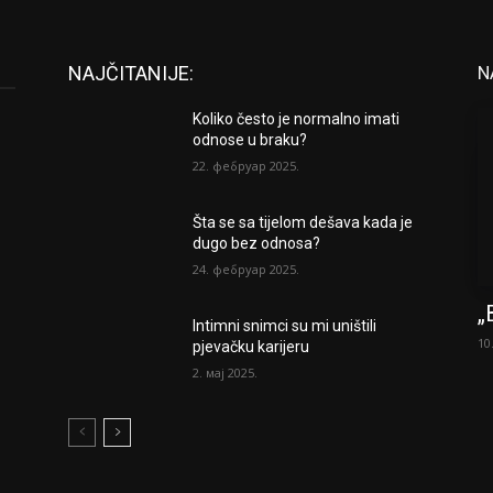
NAJČITANIJE:
N
Koliko često je normalno imati
odnose u braku?
22. фебруар 2025.
Šta se sa tijelom dešava kada je
dugo bez odnosa?
24. фебруар 2025.
„
Intimni snimci su mi uništili
10
pjevačku karijeru
2. мај 2025.