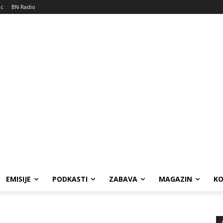
ic
BN Radio
EMISIJE
PODKASTI
ZABAVA
MAGAZIN
K