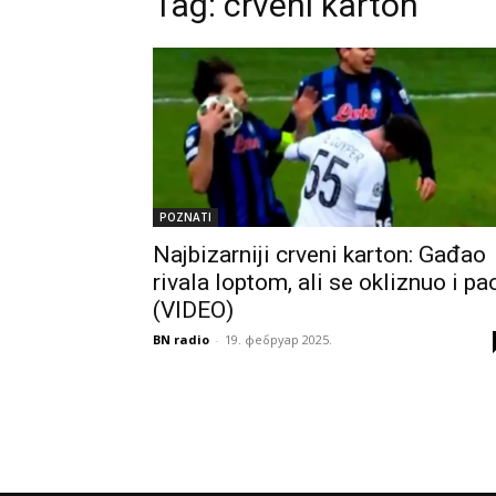
Tag:
crveni karton
POZNATI
Najbizarniji crveni karton: Gađao
rivala loptom, ali se okliznuo i pa
(VIDEO)
BN radio
-
19. фебруар 2025.