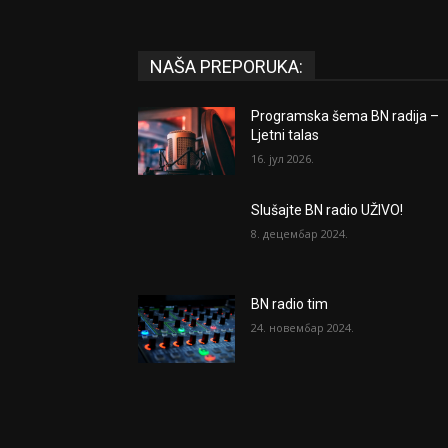
NAŠA PREPORUKA:
Programska šema BN radija –
Ljetni talas
16. јул 2026.
Slušajte BN radio UŽIVO!
8. децембар 2024.
BN radio tim
24. новембар 2024.