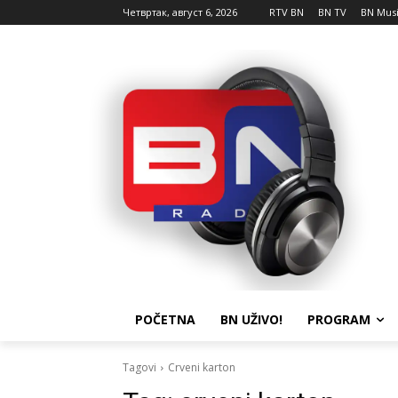
Четвртак, август 6, 2026
RTV BN
BN TV
BN Mus
POČETNA
BN UŽIVO!
PROGRAM
Tagovi
Crveni karton