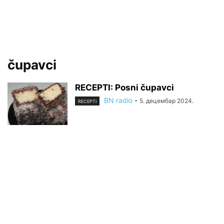
čupavci
RECEPTI: Posni čupavci
BN radio
-
5. децембар 2024.
RECEPTI