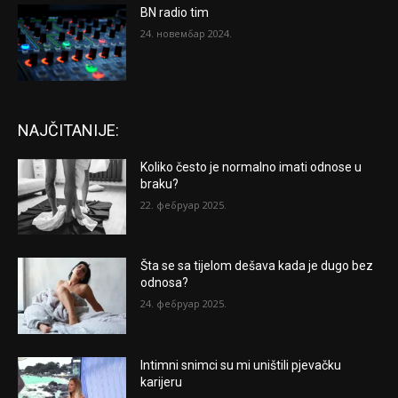
BN radio tim
24. новембар 2024.
NAJČITANIJE:
Koliko često je normalno imati odnose u
braku?
22. фебруар 2025.
Šta se sa tijelom dešava kada je dugo bez
odnosa?
24. фебруар 2025.
Intimni snimci su mi uništili pjevačku
karijeru