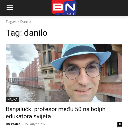
Tagovi
Danilo
Tag:
danilo
NAUKA
Banjalučki profesor među 50 najboljih
edukatora svijeta
BN radio
-
15. јануар 2025.
0