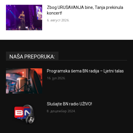
Zbog URUŠAVANJA bine, Tanja prekinula
koncert!
6. август 2026.
NAŠA PREPORUKA:
Programska šema BN radija – Ljetni talas
16. јул 2026.
Slušajte BN radio UŽIVO!
8. децембар 2024.