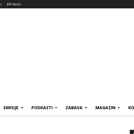
ic
BN Radio
EMISIJE
PODKASTI
ZABAVA
MAGAZIN
K