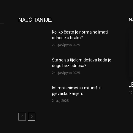
NAJČITANIJE:
N
Koliko često je normalno imati
odnose u braku?
22. фебруар 2025.
Šta se sa tijelom dešava kada je
dugo bez odnosa?
24. фебруар 2025.
„
Intimni snimci su mi uništili
10
pjevačku karijeru
2. мај 2025.