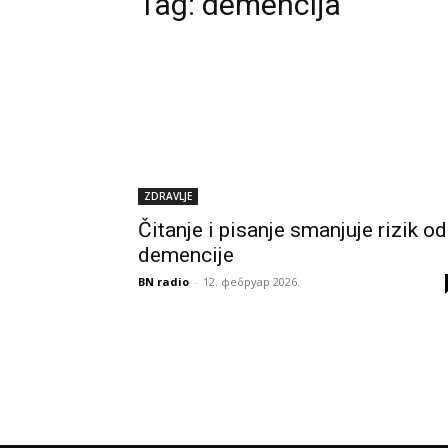
Tag:
demencija
ZDRAVLJE
Čitanje i pisanje smanjuje rizik od
demencije
BN radio
-
12. фебруар 2026.