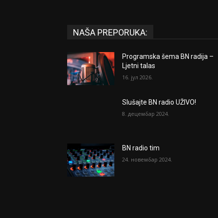
NAŠA PREPORUKA:
Programska šema BN radija –
Ljetni talas
16. јул 2026.
Slušajte BN radio UŽIVO!
8. децембар 2024.
BN radio tim
24. новембар 2024.