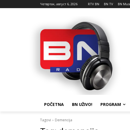
Четвртак, август 6, 2026
RTV BN
BN TV
BN Mus
POČETNA
BN UŽIVO!
PROGRAM
Tagovi
Demencija