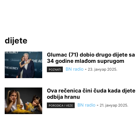
dijete
Glumac (71) dobio drugo dijete sa
34 godine mlađom suprugom
BN radio
-
23. јануар 2025.
POZNATI
Ova rečenica čini čuda kada djete
odbija hranu
BN radio
-
21. јануар 2025.
PORODICA I VEZE