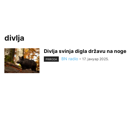
divlja
Divlja svinja digla državu na noge
BN radio
-
17. јануар 2025.
PRIRODA