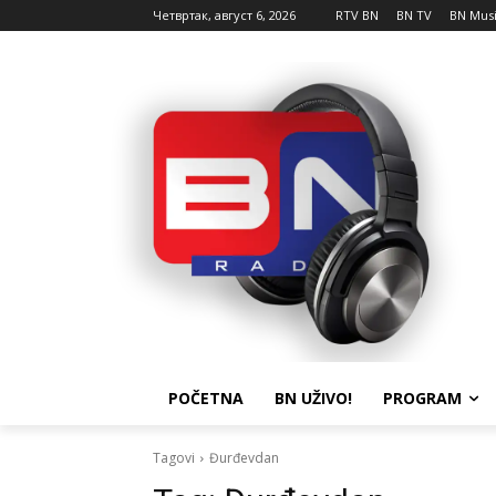
Четвртак, август 6, 2026
RTV BN
BN TV
BN Mus
POČETNA
BN UŽIVO!
PROGRAM
Tagovi
Đurđevdan