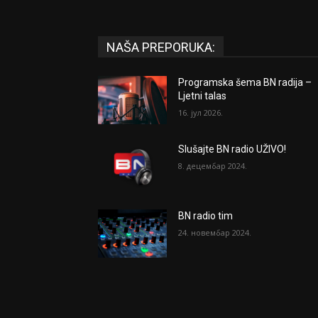
NAŠA PREPORUKA:
Programska šema BN radija –
Ljetni talas
16. јул 2026.
Slušajte BN radio UŽIVO!
8. децембар 2024.
BN radio tim
24. новембар 2024.