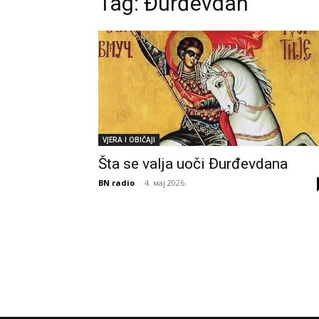
Tag:
Đurđevdan
VJERA I OBIČAJI
Šta se valja uoči Đurđevdana
BN radio
-
4. мај 2026.