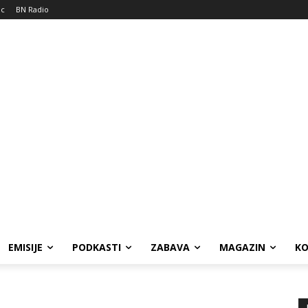
ic
BN Radio
EMISIJE
PODKASTI
ZABAVA
MAGAZIN
K