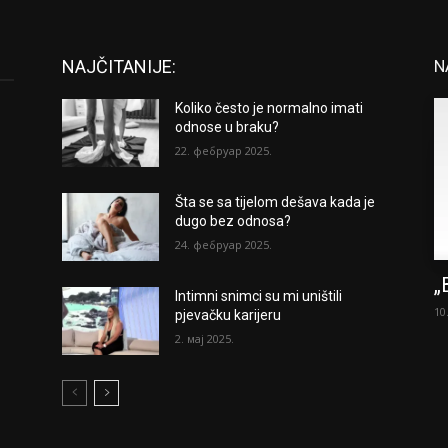
NAJČITANIJE:
N
Koliko često je normalno imati
odnose u braku?
22. фебруар 2025.
Šta se sa tijelom dešava kada je
dugo bez odnosa?
24. фебруар 2025.
„
Intimni snimci su mi uništili
10
pjevačku karijeru
2. мај 2025.