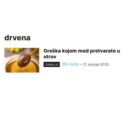
drvena
Greška kojom med pretvarate u
otrov
BN radio
-
21. јануар 2026.
ZDRAVLJE