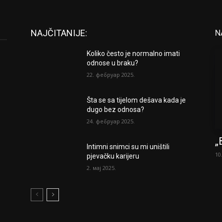
NAJČITANIJE:
N
Koliko često je normalno imati
odnose u braku?
22. фебруар 2025.
Šta se sa tijelom dešava kada je
dugo bez odnosa?
24. фебруар 2025.
„
Intimni snimci su mi uništili
10
pjevačku karijeru
2. мај 2025.