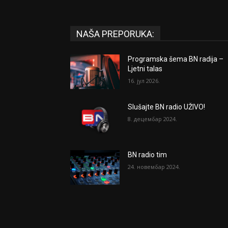
NAŠA PREPORUKA:
Programska šema BN radija –
Ljetni talas
16. јул 2026.
Slušajte BN radio UŽIVO!
8. децембар 2024.
BN radio tim
24. новембар 2024.