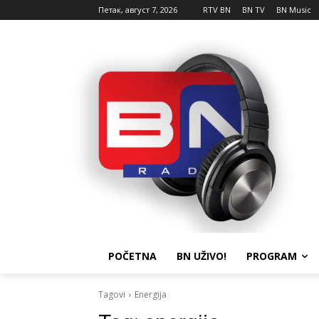
Петак, август 7, 2026
RTV BN
BN TV
BN Music
POČETNA
BN UŽIVO!
PROGRAM
Tagovi
Energija