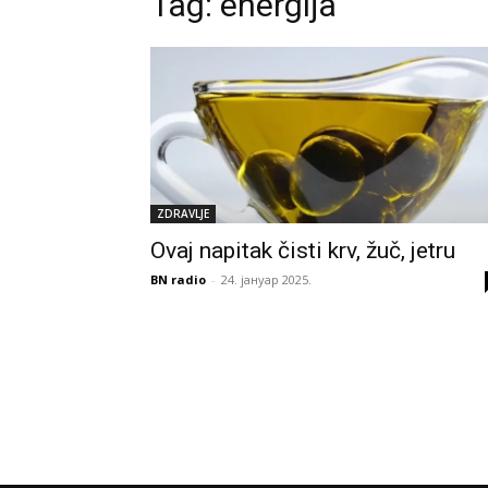
Tag:
energija
ZDRAVLJE
Ovaj napitak čisti krv, žuč, jetru
BN radio
-
24. јануар 2025.