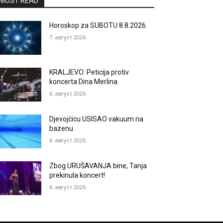
MOST READ
Horoskop za SUBOTU 8.8.2026.
7. август 2026.
KRALJEVO: Peticija protiv
koncerta Dina Merlina
6. август 2026.
Djevojčicu USISAO vakuum na
bazenu
6. август 2026.
Zbog URUŠAVANJA bine, Tanja
prekinula koncert!
6. август 2026.