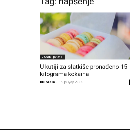
Tag:
hapšenje
ZANIMLJIVOSTI
U kutiji za slatkiše pronađeno 15
kilograma kokaina
BN radio
-
15. јануар 2025.