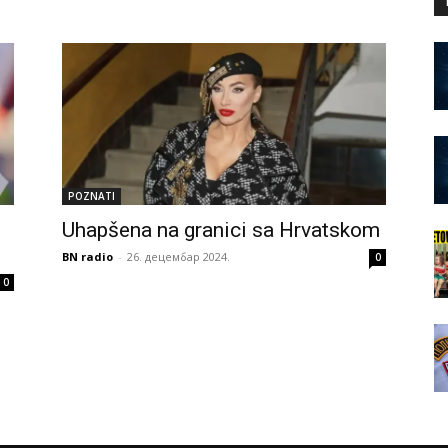
POZNATI
Uhapšena na granici sa Hrvatskom
BN radio
-
26. децембар 2024.
0
0