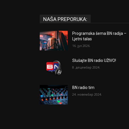
NAŠA PREPORUKA:
Programska šema BN radija –
Ljetni talas
16. јул 2026.
Slušajte BN radio UŽIVO!
8. децембар 2024.
BN radio tim
24. новембар 2024.