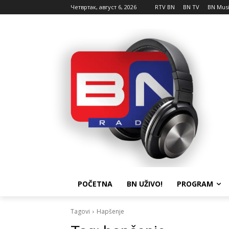
Четвртак, август 6, 2026
RTV BN
BN TV
BN Mus
POČETNA
BN UŽIVO!
PROGRAM
Tagovi
Hapšenje