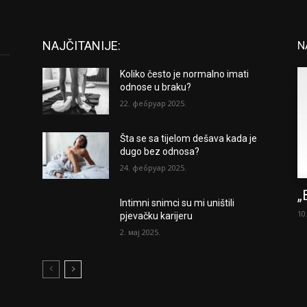
NAJČITANIJE:
N
Koliko često je normalno imati
odnose u braku?
22. фебруар 2025.
Šta se sa tijelom dešava kada je
dugo bez odnosa?
24. фебруар 2025.
„
Intimni snimci su mi uništili
10
pjevačku karijeru
2. мај 2025.