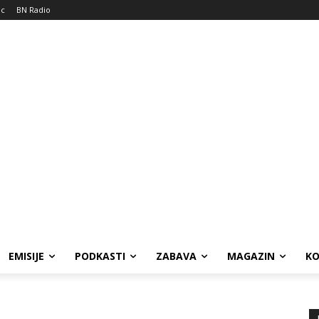
ic
BN Radio
EMISIJE
PODKASTI
ZABAVA
MAGAZIN
K