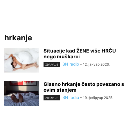
hrkanje
Situacije kad ŽENE više HRČU
nego muškarci
BN radio
-
12. јануар 2026.
ZDRAVLJE
Glasno hrkanje često povezano s
ovim stanjem
BN radio
-
19. фебруар 2025.
ZDRAVLJE