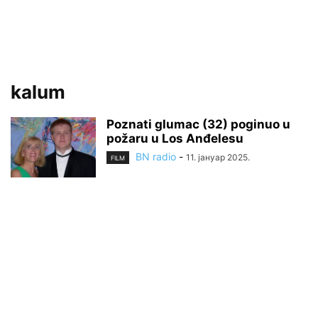
kalum
Poznati glumac (32) poginuo u
požaru u Los Anđelesu
BN radio
-
11. јануар 2025.
FILM