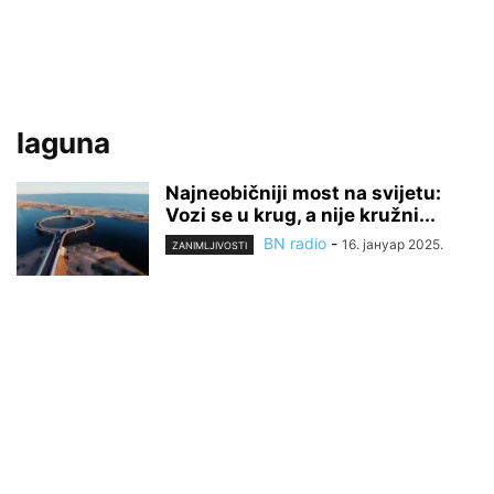
laguna
Najneobičniji most na svijetu:
Vozi se u krug, a nije kružni...
BN radio
-
16. јануар 2025.
ZANIMLJIVOSTI