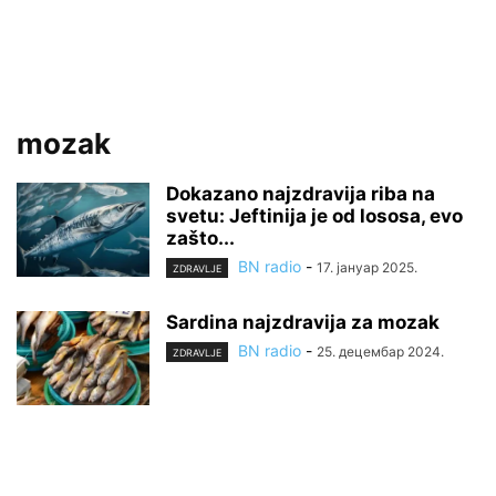
mozak
Dokazano najzdravija riba na
svetu: Jeftinija je od lososa, evo
zašto...
BN radio
-
17. јануар 2025.
ZDRAVLJE
Sardina najzdravija za mozak
BN radio
-
25. децембар 2024.
ZDRAVLJE