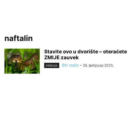
naftalin
Stavite ovo u dvorište – oteraćete
ZMIJE zauvek
BN radio
-
28. фебруар 2025.
PRIRODA