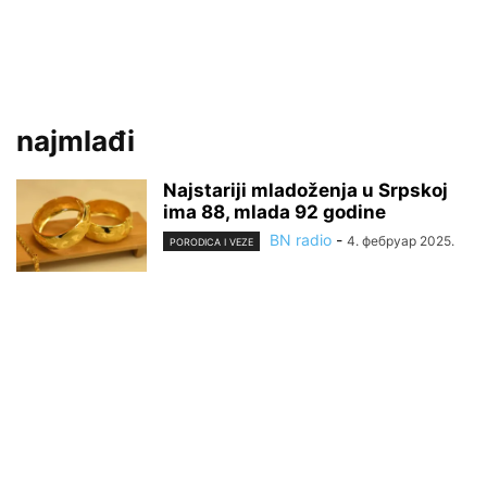
najmlađi
Najstariji mladoženja u Srpskoj
ima 88, mlada 92 godine
BN radio
-
4. фебруар 2025.
PORODICA I VEZE