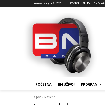
Недеља, август 9, 2026
RTV BN
BN TV
BN Musi
POČETNA
BN UŽIVO!
PROGRAM
Tagovi
Nasleđe