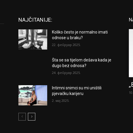
NAJČITANIJE:
N
Koliko često je normalno imati
odnose u braku?
22. фебруар 2025.
Šta se sa tijelom dešava kada je
dugo bez odnosa?
24. фебруар 2025.
„
Intimni snimci su mi uništili
10
pjevačku karijeru
2. мај 2025.