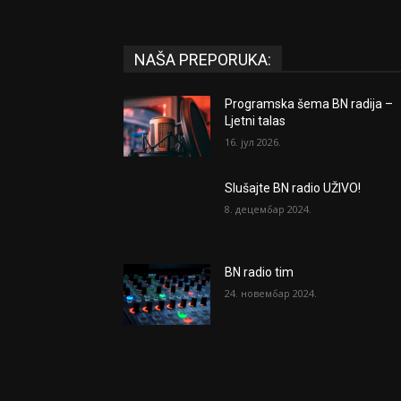
NAŠA PREPORUKA:
Programska šema BN radija –
Ljetni talas
16. јул 2026.
Slušajte BN radio UŽIVO!
8. децембар 2024.
BN radio tim
24. новембар 2024.