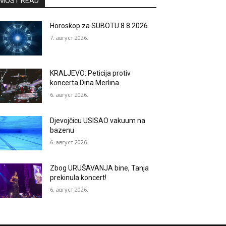
MOST READ
Horoskop za SUBOTU 8.8.2026.
7. август 2026.
KRALJEVO: Peticija protiv
koncerta Dina Merlina
6. август 2026.
Djevojčicu USISAO vakuum na
bazenu
6. август 2026.
Zbog URUŠAVANJA bine, Tanja
prekinula koncert!
6. август 2026.