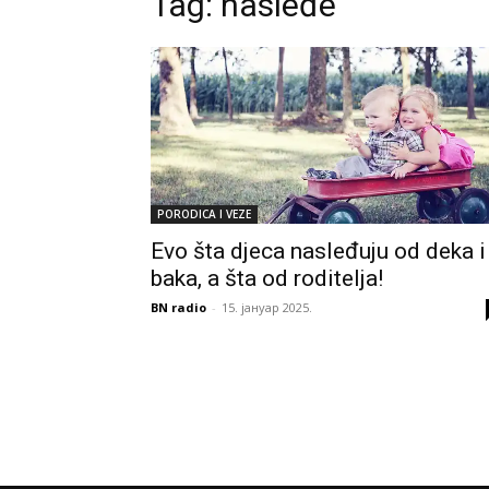
Tag:
nasleđe
PORODICA I VEZE
Evo šta djeca nasleđuju od deka i
baka, a šta od roditelja!
BN radio
-
15. јануар 2025.