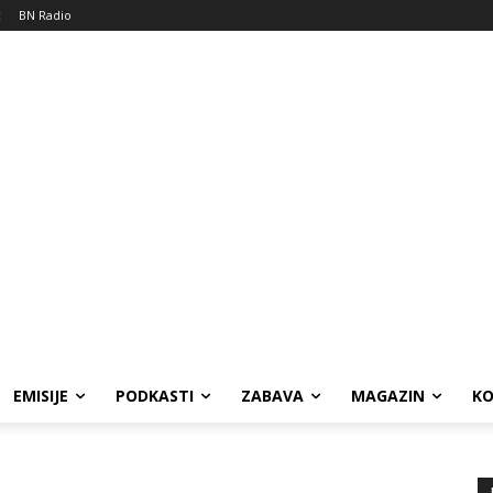
c
BN Radio
EMISIJE
PODKASTI
ZABAVA
MAGAZIN
K