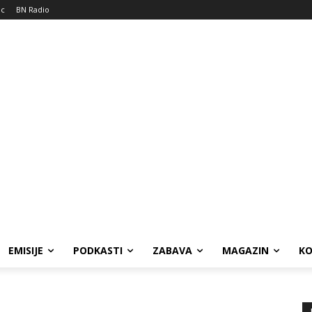
ic
BN Radio
EMISIJE
PODKASTI
ZABAVA
MAGAZIN
K