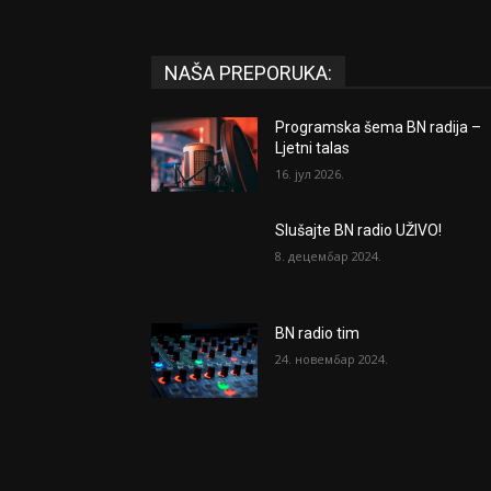
NAŠA PREPORUKA:
Programska šema BN radija –
Ljetni talas
16. јул 2026.
Slušajte BN radio UŽIVO!
8. децембар 2024.
BN radio tim
24. новембар 2024.