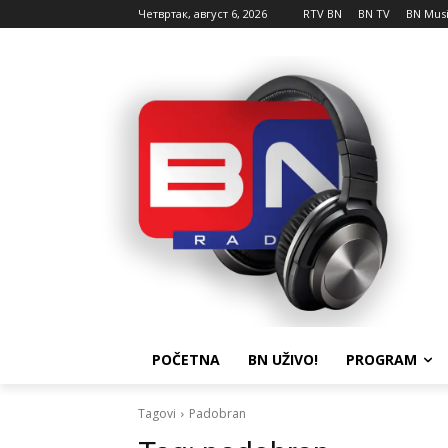
Четвртак, август 6, 2026
RTV BN
BN TV
BN Mus
POČETNA
BN UŽIVO!
PROGRAM
Tagovi
Padobran