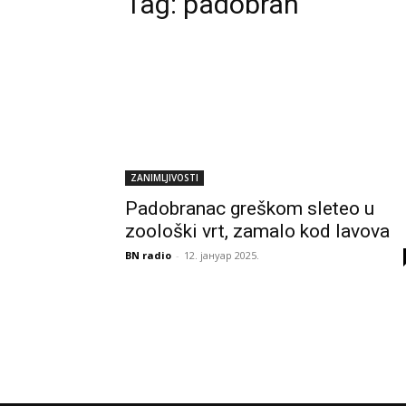
Tag:
padobran
ZANIMLJIVOSTI
Padobranac greškom sleteo u
zoološki vrt, zamalo kod lavova
BN radio
-
12. јануар 2025.