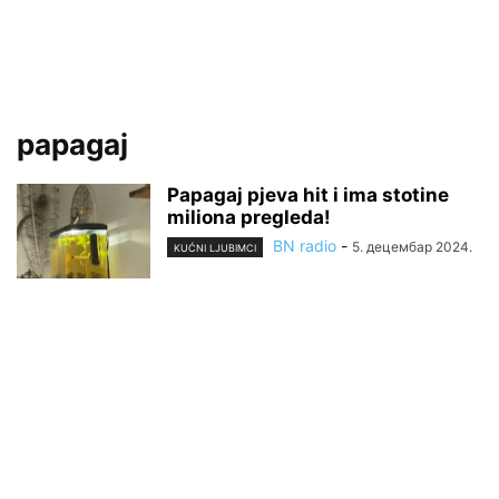
papagaj
Papagaj pjeva hit i ima stotine
miliona pregleda!
BN radio
-
5. децембар 2024.
KUĆNI LJUBIMCI