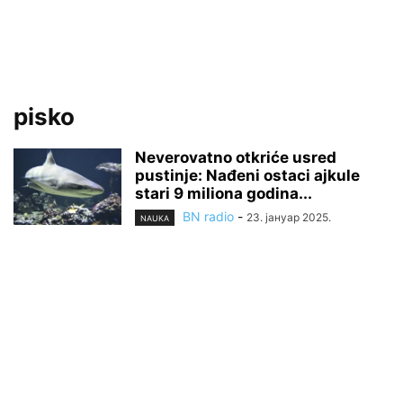
pisko
Neverovatno otkriće usred
pustinje: Nađeni ostaci ajkule
stari 9 miliona godina...
BN radio
-
23. јануар 2025.
NAUKA