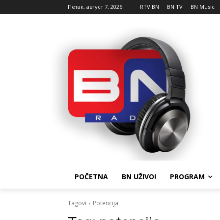
Петак, август 7, 2026
RTV BN
BN TV
BN Music
POČETNA
BN UŽIVO!
PROGRAM
Tagovi
Potencija