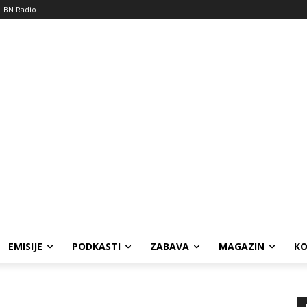
BN Radio
EMISIJE
PODKASTI
ZABAVA
MAGAZIN
K