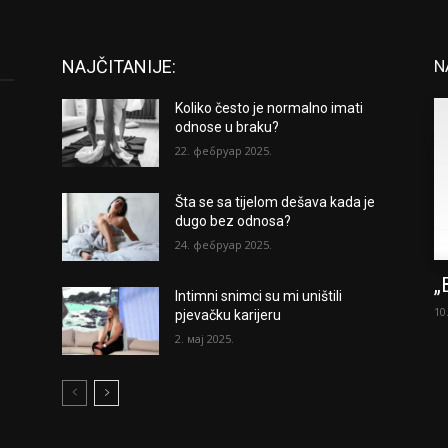
NAJČITANIJE:
N
Koliko često je normalno imati
odnose u braku?
22. фебруар 2025.
Šta se sa tijelom dešava kada je
dugo bez odnosa?
24. фебруар 2025.
„
Intimni snimci su mi uništili
10
pjevačku karijeru
2. мај 2025.