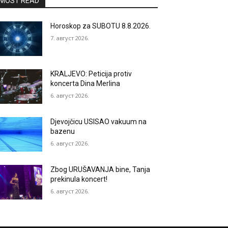
MOST READ
Horoskop za SUBOTU 8.8.2026.
7. август 2026.
KRALJEVO: Peticija protiv
koncerta Dina Merlina
6. август 2026.
Djevojčicu USISAO vakuum na
bazenu
6. август 2026.
Zbog URUŠAVANJA bine, Tanja
prekinula koncert!
6. август 2026.