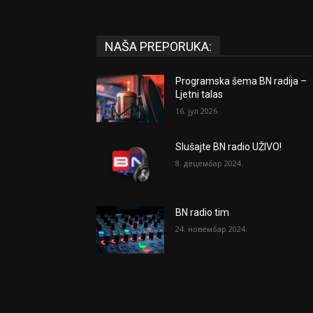
NAŠA PREPORUKA:
Programska šema BN radija –
Ljetni talas
16. јул 2026.
Slušajte BN radio UŽIVO!
8. децембар 2024.
BN radio tim
24. новембар 2024.