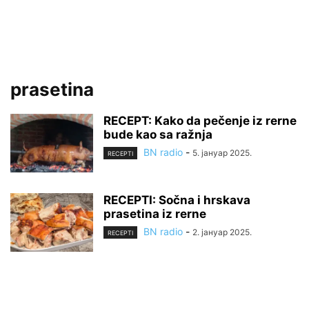
prasetina
RECEPT: Kako da pečenje iz rerne
bude kao sa ražnja
BN radio
-
5. јануар 2025.
RECEPTI
RECEPTI: Sočna i hrskava
prasetina iz rerne
BN radio
-
2. јануар 2025.
RECEPTI