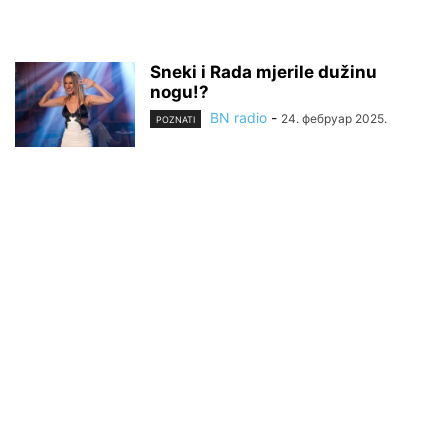
Sneki i Rada mjerile dužinu
nogu!?
BN radio
-
24. фебруар 2025.
POZNATI