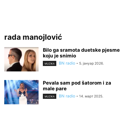
rada manojlović
Bilo ga sramota duetske pjesme
koju je snimio
BN radio
-
5. јануар 2026.
MUZIKA
Pevala sam pod šatorom i za
male pare
BN radio
-
14. март 2025.
MUZIKA