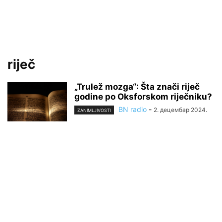
riječ
„Trulež mozga“: Šta znači riječ
godine po Oksforskom riječniku?
BN radio
-
2. децембар 2024.
ZANIMLJIVOSTI