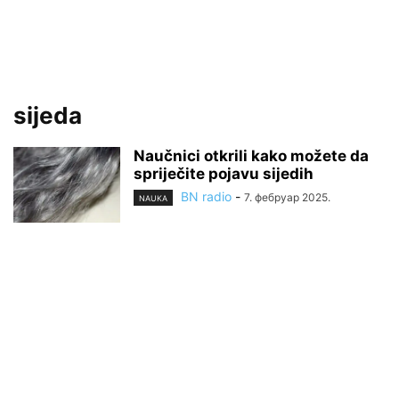
sijeda
Naučnici otkrili kako možete da
spriječite pojavu sijedih
BN radio
-
7. фебруар 2025.
NAUKA