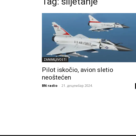
Tag:
slijetanje
ZANIMLJIVOSTI
Pilot iskočio, avion sletio
neoštećen
BN radio
-
21. децембар 2024.