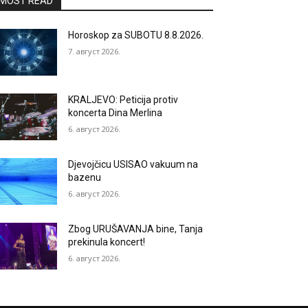
MOST READ
Horoskop za SUBOTU 8.8.2026.
7. август 2026.
KRALJEVO: Peticija protiv
koncerta Dina Merlina
6. август 2026.
Djevojčicu USISAO vakuum na
bazenu
6. август 2026.
Zbog URUŠAVANJA bine, Tanja
prekinula koncert!
6. август 2026.