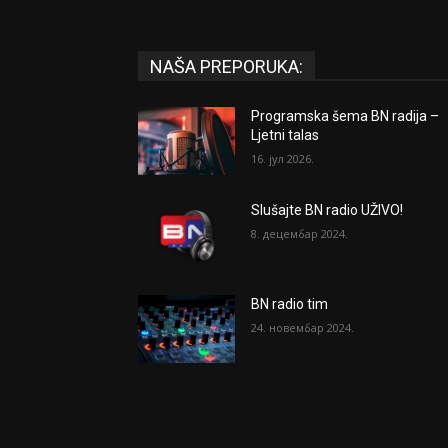
NAŠA PREPORUKA:
Programska šema BN radija –
Ljetni talas
16. јул 2026.
Slušajte BN radio UŽIVO!
8. децембар 2024.
BN radio tim
24. новембар 2024.