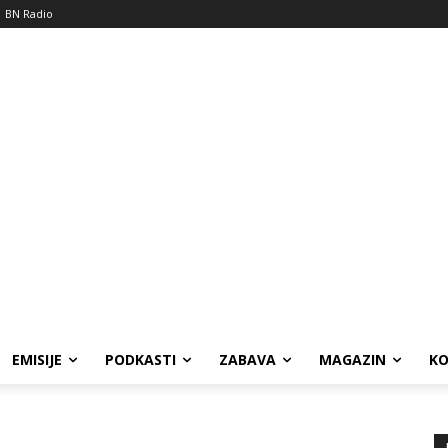
BN Radio
EMISIJE
PODKASTI
ZABAVA
MAGAZIN
K