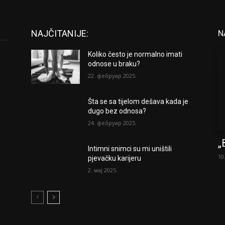
NAJČITANIJE:
N
Koliko često je normalno imati
odnose u braku?
22. фебруар 2025.
Šta se sa tijelom dešava kada je
dugo bez odnosa?
24. фебруар 2025.
„
Intimni snimci su mi uništili
10
pjevačku karijeru
2. мај 2025.