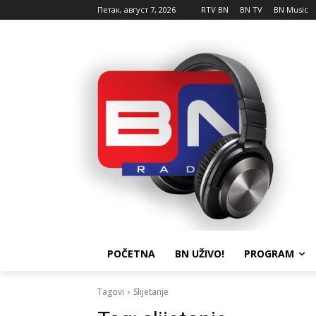
Петак, август 7, 2026
RTV BN
BN TV
BN Music
POČETNA
BN UŽIVO!
PROGRAM
Tagovi
Slijetanje