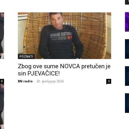
POZNATI
Zbog ove sume NOVCA pretučen je
sin PJEVAČICE!
BN radio
-
20. фебруар 2026.
0
0