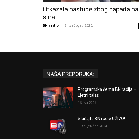
Otkazala nastupe zbog napada na
sina
BN radio
-
18. фебруар 2026.
NAŠA PREPORUKA:
Programska šema BN radija –
Ljetni talas
16. јул 2026.
Slušajte BN radio UŽIVO!
8. децембар 2024.