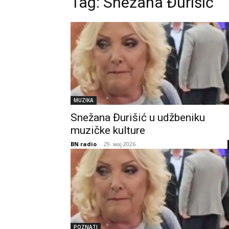
Tag:
Snežana Đurišić
MUZIKA
Snežana Đurišić u udžbeniku
muzičke kulture
BN radio
-
29. мај 2026.
POZNATI