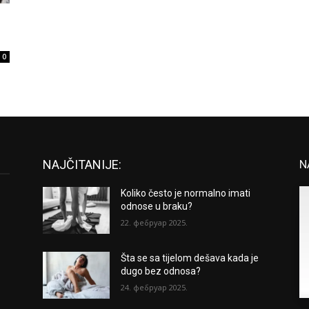
0
NAJČITANIJE:
N
Koliko često je normalno imati
odnose u braku?
22. фебруар 2025.
Šta se sa tijelom dešava kada je
dugo bez odnosa?
24. фебруар 2025.