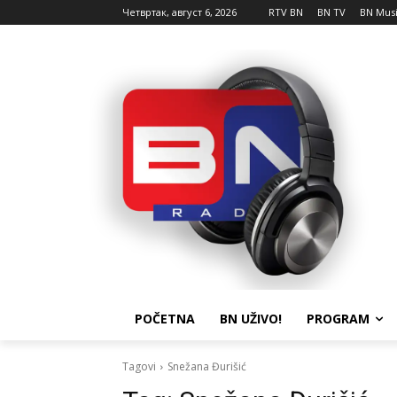
Четвртак, август 6, 2026
RTV BN
BN TV
BN Mus
POČETNA
BN UŽIVO!
PROGRAM
Tagovi
Snežana Đurišić