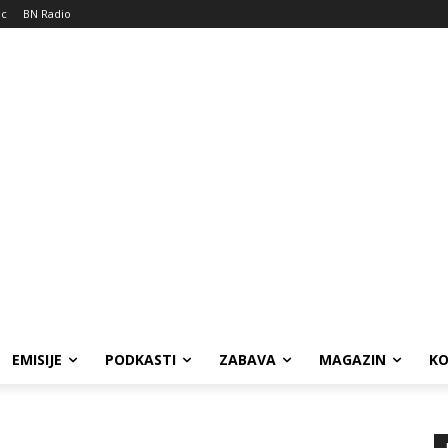
ic
BN Radio
EMISIJE
PODKASTI
ZABAVA
MAGAZIN
K