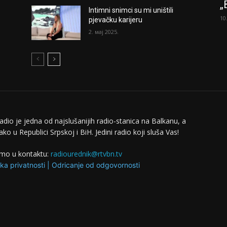
„
Intimni snimci su mi uništili
10
pjevačku karijeru
2. мај 2025.
adio je jedna od najslušanijih radio-stanica na Balkanu, a
ko u Republici Srpskoj i BiH. Jedini radio koji sluša Vas!
mo u kontaktu:
radiourednik@rtvbn.tv
ika privatnosti
|
Odricanje od odgovornosti