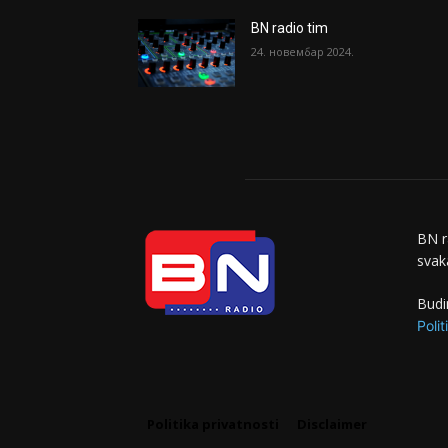
BN radio tim
24. новембар 2024.
BN r
svaka
Budi
Polit
Politika privatnosti
Disclaimer