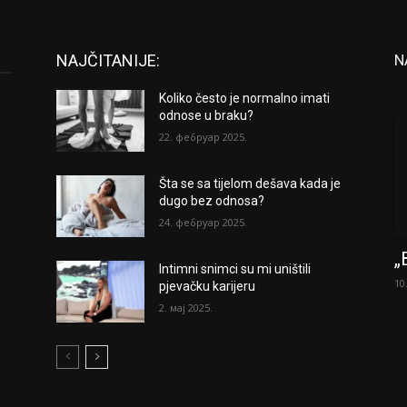
NAJČITANIJE:
N
Koliko često je normalno imati
odnose u braku?
22. фебруар 2025.
Šta se sa tijelom dešava kada je
dugo bez odnosa?
24. фебруар 2025.
„
Intimni snimci su mi uništili
10
pjevačku karijeru
2. мај 2025.