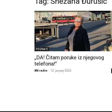
Tag:
Snežana Đurušić
POZNATI
„DA! Čitam poruke iz njegovog
telefona!“
BN radio
-
12. јануар 2026.