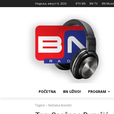
Недеља, август 9, 2026
RTV BN
BN TV
BN Musi
POČETNA
BN UŽIVO!
PROGRAM
Tagovi
Snežana Đurušić