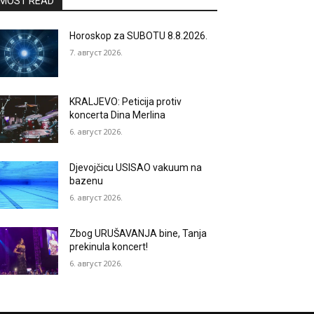
MOST READ
Horoskop za SUBOTU 8.8.2026.
7. август 2026.
KRALJEVO: Peticija protiv
koncerta Dina Merlina
6. август 2026.
Djevojčicu USISAO vakuum na
bazenu
6. август 2026.
Zbog URUŠAVANJA bine, Tanja
prekinula koncert!
6. август 2026.