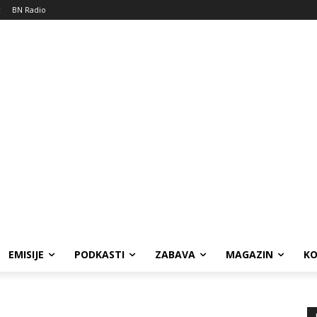
c
BN Radio
EMISIJE
PODKASTI
ZABAVA
MAGAZIN
K