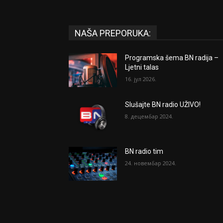
NAŠA PREPORUKA:
Programska šema BN radija –
Ljetni talas
16. јул 2026.
Slušajte BN radio UŽIVO!
8. децембар 2024.
BN radio tim
24. новембар 2024.