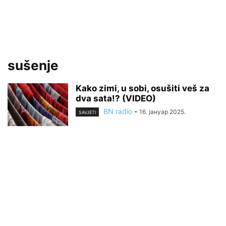
sušenje
Kako zimi, u sobi, osušiti veš za
dva sata!? (VIDEO)
BN radio
-
16. јануар 2025.
SAVJETI