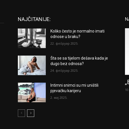
NAJČITANIJE:
N
Koliko često je normalno imati
odnose u braku?
22. фебруар 2025.
Šta se sa tijelom dešava kada je
dugo bez odnosa?
24. фебруар 2025.
„
Intimni snimci su mi uništili
10
pjevačku karijeru
2. мај 2025.