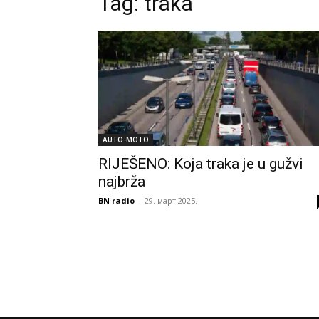
Tag:
traka
AUTO-MOTO
RIJEŠENO: Koja traka je u gužvi
najbrža
BN radio
-
29. март 2025.