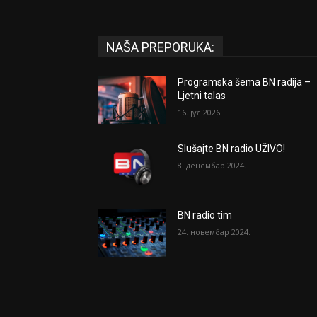
NAŠA PREPORUKA:
Programska šema BN radija –
Ljetni talas
16. јул 2026.
Slušajte BN radio UŽIVO!
8. децембар 2024.
BN radio tim
24. новембар 2024.