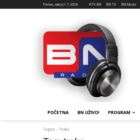
Петак, август 7, 2026
RTV BN
BN TV
BN Music
POČETNA
BN UŽIVO!
PROGRAM
Tagovi
Traka