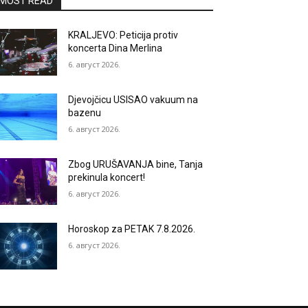
MOST READ
KRALJEVO: Peticija protiv
koncerta Dina Merlina
6. август 2026.
Djevojčicu USISAO vakuum na
bazenu
6. август 2026.
Zbog URUŠAVANJA bine, Tanja
prekinula koncert!
6. август 2026.
Horoskop za PETAK 7.8.2026.
6. август 2026.