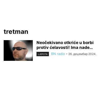
tretman
Neočekivano otkriće u borbi
protiv ćelavosti! Ima nade…
BN radio
-
26. децембар 2024.
LJEPOTA