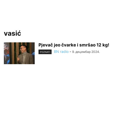
vasić
Pjevač jeo čvarke i smršao 12 kg!
BN radio
-
9. децембар 2024.
POZNATI