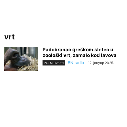
vrt
Padobranac greškom sleteo u
zoološki vrt, zamalo kod lavova
BN radio
-
12. јануар 2025.
ZANIMLJIVOSTI