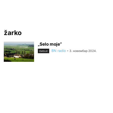
žarko
„Selo moje“
BN radio
-
3. новембар 2024.
EMISIJE