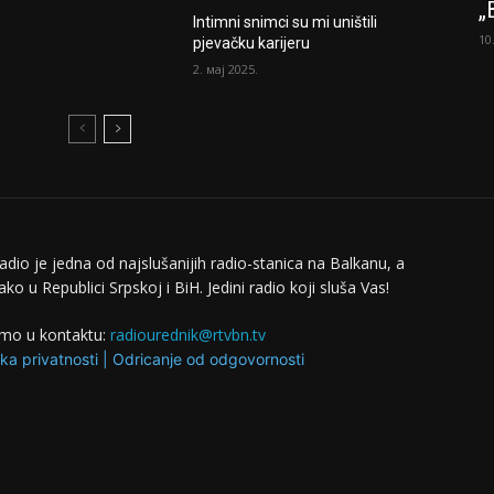
„
Intimni snimci su mi uništili
10
pjevačku karijeru
2. мај 2025.
adio je jedna od najslušanijih radio-stanica na Balkanu, a
ko u Republici Srpskoj i BiH. Jedini radio koji sluša Vas!
mo u kontaktu:
radiourednik@rtvbn.tv
ika privatnosti
|
Odricanje od odgovornosti