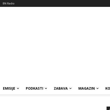
BN Radio
EMISIJE
PODKASTI
ZABAVA
MAGAZIN
K