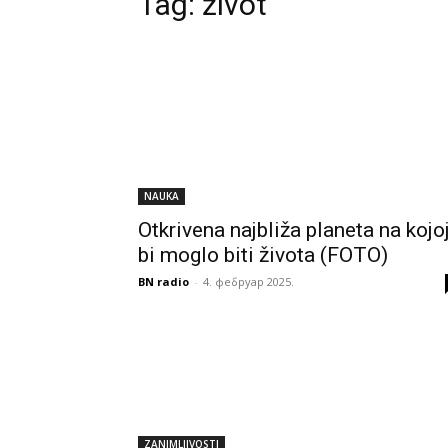
Tag:
život
NAUKA
Otkrivena najbliža planeta na kojo
bi moglo biti života (FOTO)
BN radio
-
4. фебруар 2025.
ZANIMLJIVOSTI