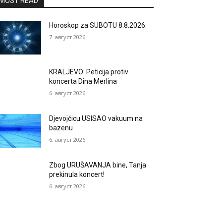
MOST READ
Horoskop za SUBOTU 8.8.2026.
7. август 2026.
KRALJEVO: Peticija protiv
koncerta Dina Merlina
6. август 2026.
Djevojčicu USISAO vakuum na
bazenu
6. август 2026.
Zbog URUŠAVANJA bine, Tanja
prekinula koncert!
6. август 2026.