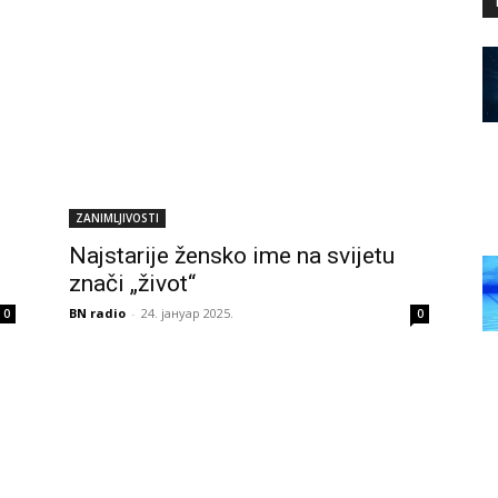
ZANIMLJIVOSTI
j
Najstarije žensko ime na svijetu
znači „život“
BN radio
-
24. јануар 2025.
0
0