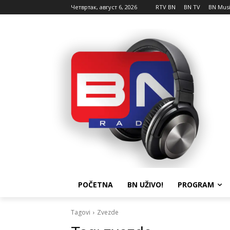
Четвртак, август 6, 2026
RTV BN
BN TV
BN Mus
POČETNA
BN UŽIVO!
PROGRAM
Tagovi
Zvezde