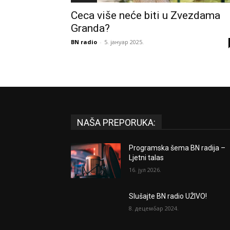
Ceca više neće biti u Zvezdama
Granda?
BN radio
-
5. јануар 2025.
NAŠA PREPORUKA:
Programska šema BN radija –
Ljetni talas
16. јул 2026.
Slušajte BN radio UŽIVO!
8. децембар 2024.