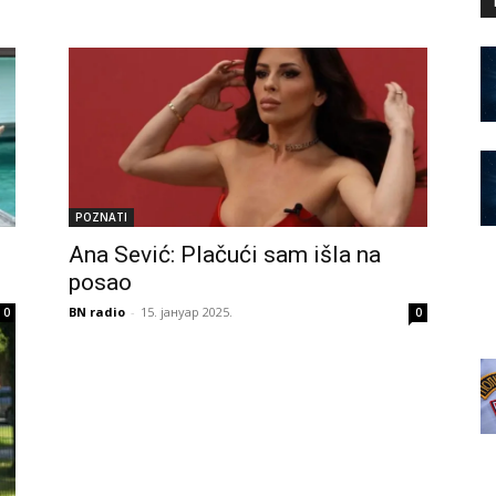
POZNATI
Ana Sević: Plačući sam išla na
posao
BN radio
-
15. јануар 2025.
0
0