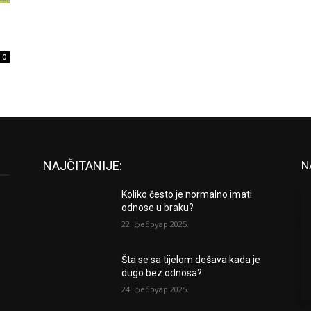
0
NAJČITANIJE:
N
Koliko često je normalno imati
odnose u braku?
22. фебруар 2025.
Šta se sa tijelom dešava kada je
dugo bez odnosa?
24. фебруар 2025.