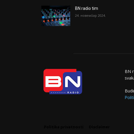
BN radio tim
24. новембар 2024.
BN r
svaka
Budi
Polit
Politika privatnosti
Disclaimer