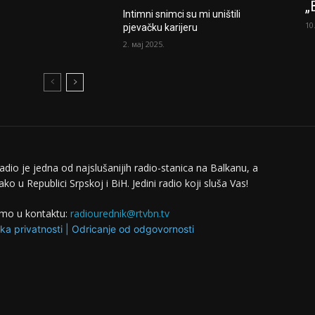
„
Intimni snimci su mi uništili
10
pjevačku karijeru
2. мај 2025.
adio je jedna od najslušanijih radio-stanica na Balkanu, a
ko u Republici Srpskoj i BiH. Jedini radio koji sluša Vas!
mo u kontaktu:
radiourednik@rtvbn.tv
ika privatnosti
|
Odricanje od odgovornosti