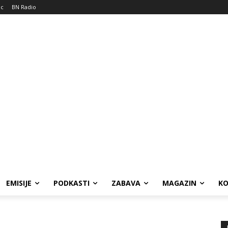
ic
BN Radio
EMISIJE
PODKASTI
ZABAVA
MAGAZIN
K