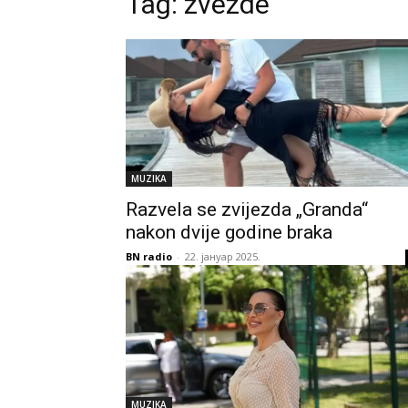
Tag:
zvezde
MUZIKA
Razvela se zvijezda „Granda“
nakon dvije godine braka
BN radio
-
22. јануар 2025.
MUZIKA