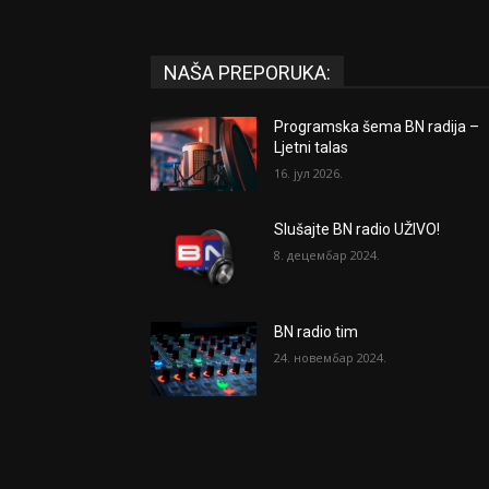
NAŠA PREPORUKA:
Programska šema BN radija –
Ljetni talas
16. јул 2026.
Slušajte BN radio UŽIVO!
8. децембар 2024.
BN radio tim
24. новембар 2024.