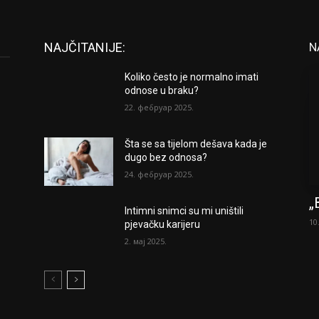
NAJČITANIJE:
N
Koliko često je normalno imati
odnose u braku?
22. фебруар 2025.
Šta se sa tijelom dešava kada je
dugo bez odnosa?
24. фебруар 2025.
„
Intimni snimci su mi uništili
10
pjevačku karijeru
2. мај 2025.