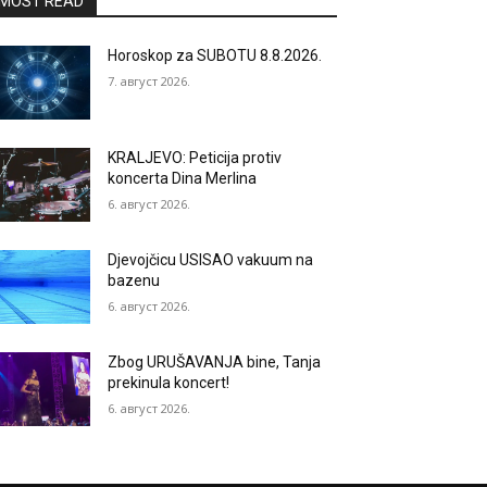
MOST READ
Horoskop za SUBOTU 8.8.2026.
7. август 2026.
KRALJEVO: Peticija protiv
koncerta Dina Merlina
6. август 2026.
Djevojčicu USISAO vakuum na
bazenu
6. август 2026.
Zbog URUŠAVANJA bine, Tanja
prekinula koncert!
6. август 2026.