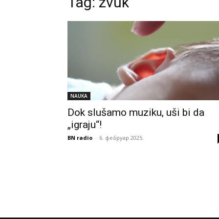
Tag:
zvuk
NAUKA
Dok slušamo muziku, uši bi da
„igraju“!
BN radio
-
6. фебруар 2025.