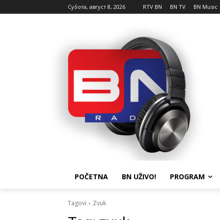
Субота, август 8, 2026
RTV BN
BN TV
BN Music
POČETNA
BN UŽIVO!
PROGRAM
Tagovi
Zvuk