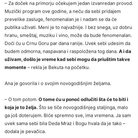
– Za doček na primorju očekujem jedan izvanredan provod.
Muzički program ove godine, a neću da sebi pridajem
prevelike zasluge, fenomenalan je i nadam se da će
publika uživati. Meni je to najvažnije. I bez snega, uz dobru
hranu, smeštaj, muziku i vino, može da bude fenomenalan.
Doći ću u Crnu Goru par dana ranije. Uvek sebi udesim da
budem odmorna, naspavana i raspoložena tog dana.
A i da
uživam, došlo je vreme kad sebi mogu da priuštim takve
momente
– rekla je Bekuta na početku.
Ana je govorila i o svojim novogodišnjim željama.
– O tom potom.
O tome ću u ponoć odlučiti šta će to biti i
koja je to želja.
Što se tiče novogodišnjeg staljinga, malo
ga još doterujem. Biće spremno sve, ima vremena. Ja sam
uvek sama sebi bila Deda Mraz i Bogu hvala da je tako –
dodala je pevačica.