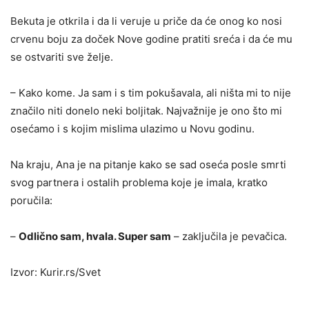
Bekuta je otkrila i da li veruje u priče da će onog ko nosi
crvenu boju za doček Nove godine pratiti sreća i da će mu
se ostvariti sve želje.
– Kako kome. Ja sam i s tim pokušavala, ali ništa mi to nije
značilo niti donelo neki boljitak. Najvažnije je ono što mi
osećamo i s kojim mislima ulazimo u Novu godinu.
Na kraju, Ana je na pitanje kako se sad oseća posle smrti
svog partnera i ostalih problema koje je imala, kratko
poručila:
–
Odlično sam, hvala. Super sam
– zaključila je pevačica.
Izvor: Kurir.rs/Svet