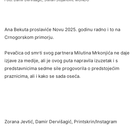
Ana Bekuta proslaviće Novu 2025. godinu radno i to na
Crnogorskom primorju.
Pevačica od smrti svog partnera Milutina Mrkonjića ne daje
izjave za medije, ali je ovog puta napravila izuzetak i s
predstavnicima sedme sile progovorila o predstojećim
praznicima, ali i kako se sada oseća.
Zorana Jevtić, Damir Dervišagić, Printskrin/Instagram