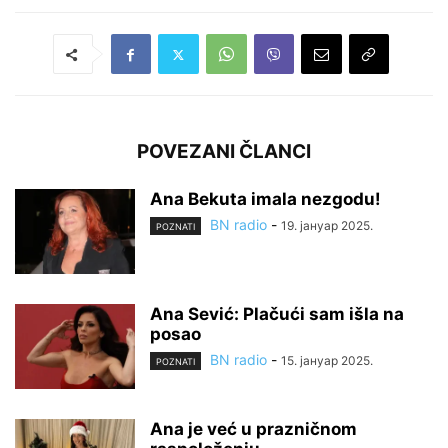
POVEZANI ČLANCI
Ana Bekuta imala nezgodu!
BN radio
-
19. јануар 2025.
POZNATI
Ana Sević: Plačući sam išla na
posao
BN radio
-
15. јануар 2025.
POZNATI
Ana je već u prazničnom