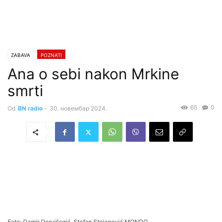
ZABAVA
POZNATI
Ana o sebi nakon Mrkine
smrti
65
0
Od
BN radio
-
30. новембар 2024.
Foto: Damir Dervišagić, Stefan Stojanović MONDO