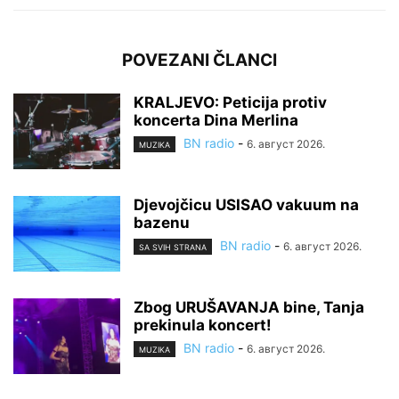
POVEZANI ČLANCI
KRALJEVO: Peticija protiv
koncerta Dina Merlina
BN radio
-
6. август 2026.
MUZIKA
Djevojčicu USISAO vakuum na
bazenu
BN radio
-
6. август 2026.
SA SVIH STRANA
Zbog URUŠAVANJA bine, Tanja
prekinula koncert!
BN radio
-
6. август 2026.
MUZIKA