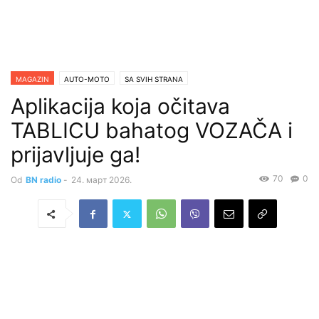
MAGAZIN
AUTO-MOTO
SA SVIH STRANA
Aplikacija koja očitava
TABLICU bahatog VOZAČA i
prijavljuje ga!
70
0
Od
BN radio
-
24. март 2026.