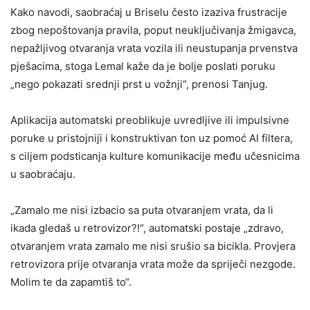
Kako navodi, saobraćaj u Briselu često izaziva frustracije
zbog nepoštovanja pravila, poput neuključivanja žmigavca,
nepažljivog otvaranja vrata vozila ili neustupanja prvenstva
pješacima, stoga Lemal kaže da je bolje poslati poruku
„nego pokazati srednji prst u vožnji“, prenosi Tanjug.
Aplikacija automatski preoblikuje uvredljive ili impulsivne
poruke u pristojniji i konstruktivan ton uz pomoć AI filtera,
s ciljem podsticanja kulture komunikacije među učesnicima
u saobraćaju.
„Zamalo me nisi izbacio sa puta otvaranjem vrata, da li
ikada gledaš u retrovizor?!“, automatski postaje „zdravo,
otvaranjem vrata zamalo me nisi srušio sa bicikla. Provjera
retrovizora prije otvaranja vrata može da spriječi nezgode.
Molim te da zapamtiš to“.