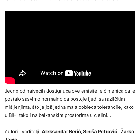
Jedno od najvećih dostignuća ove emisije je činjenica da je
postalo sasvimo normalno da postoje ljudi sa različitim
mišljenjima, što je još jedna mala pobjeda tolerancije, kako
u BiH, tako i na balkanskim prostorima u cjelini…
Autori i voditelji:
Aleksandar Berić, Siniša Petrović
i
Žarko
Tanić
.