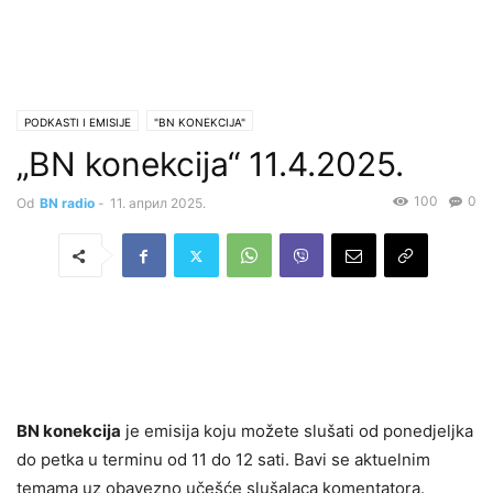
PODKASTI I EMISIJE
"BN KONEKCIJA"
„BN konekcija“ 11.4.2025.
100
0
Od
BN radio
-
11. април 2025.
BN konekcija
je emisija koju možete slušati od ponedjeljka
do petka u terminu od 11 do 12 sati. Bavi se aktuelnim
temama uz obavezno učešće slušalaca komentatora.