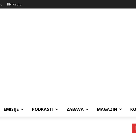
ic
BN Radio
EMISIJE
PODKASTI
ZABAVA
MAGAZIN
K