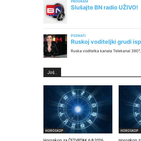
Još...
HOROSKOP
HOROSKOP
Horoskop za ČETVRTAK 6.8.2026.
Horoskop z