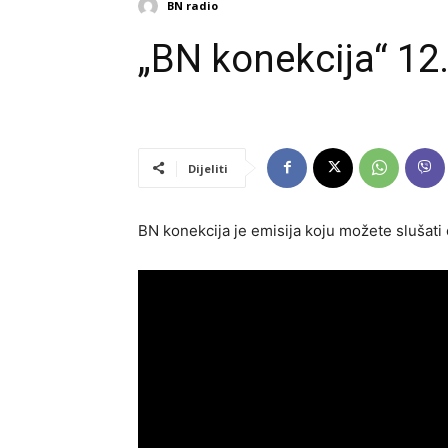
BN radio
„BN konekcija“ 12
Dijeliti
BN konekcija je emisija koju možete slušati 