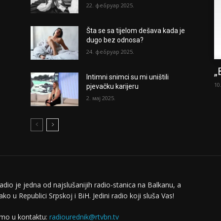
22. фебруар 2025.
Šta se sa tijelom dešava kada je
dugo bez odnosa?
24. фебруар 2025.
„
Intimni snimci su mi uništili
10
pjevačku karijeru
2. мај 2025.
adio je jedna od najslušanijih radio-stanica na Balkanu, a
ko u Republici Srpskoj i BiH. Jedini radio koji sluša Vas!
mo u kontaktu:
radiourednik@rtvbn.tv