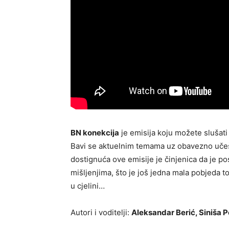
BN konekcija
je emisija koju možete slušati
Bavi se aktuelnim temama uz obavezno učeš
dostignuća ove emisije je činjenica da je po
mišljenjima, što je još jedna mala pobjeda t
u cjelini…
Autori i voditelji:
Aleksandar Berić, Siniša P