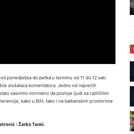
 od ponedjeljka do petka u terminu od 11 do 12 sati.
će slušalaca komentatora. Jedno od najvećih
stalo sasvimo normalno da postoje ljudi sa različitim
olerancije, kako u BiH, tako i na balkanskim prostorima
etrović
i
Žarko Tanić
.