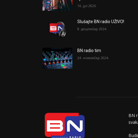
16. јул 2026.
Slušajte BN radio UŽIVO!
8. децембар 2024.
BN radio tim
24. новембар 2024.
BN r
svaka
Budi