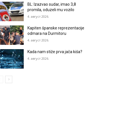
BL: Izazvao sudar, imao 3,8
promila, oduzeli mu vozilo
4. август 2026.
Kapiten španske reprezentacije
odmara na Durmitoru
4. август 2026.
Kada nam stiže prva jača kiša?
4. август 2026.