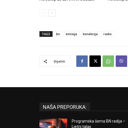
TAGS
bn
emisija
konekcija
radio
Dijeliti
NAŠA PREPORUKA:
Programska šema BN radija –
Ljetni talas