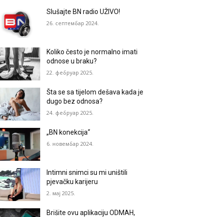
Slušajte BN radio UŽIVO!
26. септембар 2024.
Koliko često je normalno imati
odnose u braku?
22. фебруар 2025.
Šta se sa tijelom dešava kada je
dugo bez odnosa?
24. фебруар 2025.
„BN konekcija“
6. новембар 2024.
Intimni snimci su mi uništili
pjevačku karijeru
2. мај 2025.
Brišite ovu aplikaciju ODMAH,