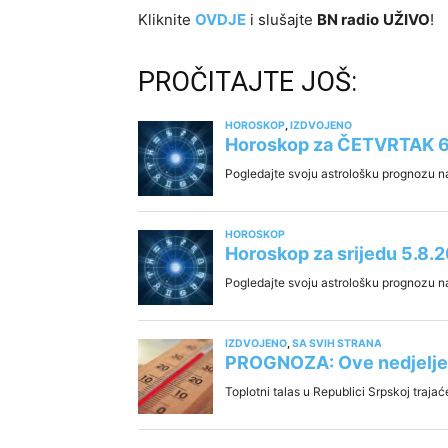
Kliknite
OVDJE
i slušajte
BN radio
UŽIVO
!
PROČITAJTE JOŠ: