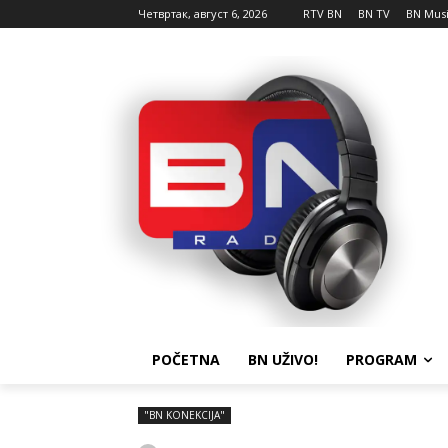
Четвртак, август 6, 2026
RTV BN
BN TV
BN Mus
POČETNA
BN UŽIVO!
PROGRAM
"BN KONEKCIJA"