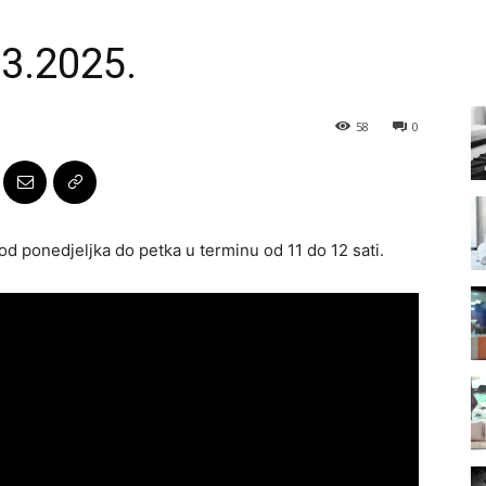
.3.2025.
58
0
od ponedjeljka do petka u terminu od 11 do 12 sati.